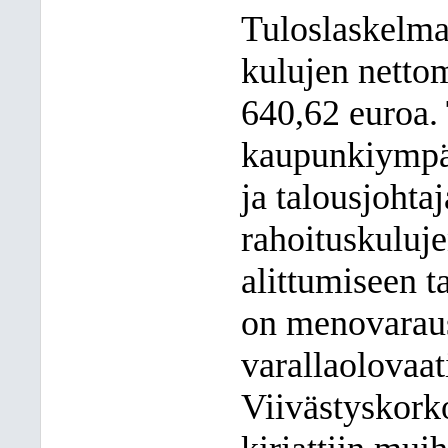
Tuloslaskelmao
kulujen netto
640,62 euroa. 
kaupunkiympär
ja talousjohta
rahoituskuluje
alittumiseen 
on menovaraus,
varallaolovaat
Viivästyskork