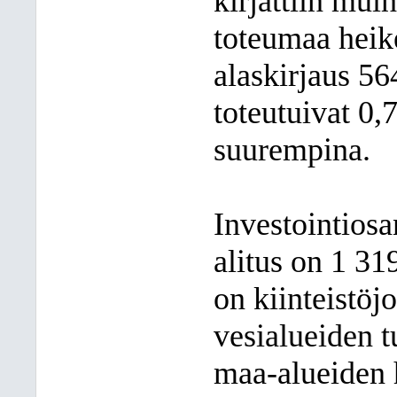
kirjattiin muih
toteumaa heike
alaskirjaus 56
toteutuivat 0,7
suurempina.
Investointiosa
alitus on 1 31
on kiinteistöj
vesialueiden t
maa-alueiden h