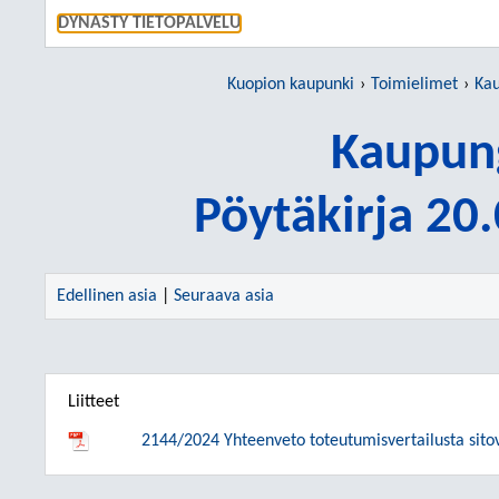
SIIRRY S
DYNASTY TIETOPALVELU
Kuopion kaupunki
Toimielimet
Kau
Kaupung
Pöytäkirja 20
Edellinen asia
|
Seuraava asia
Liitteet
2144/2024 Yhteenveto toteutumisvertailusta sit