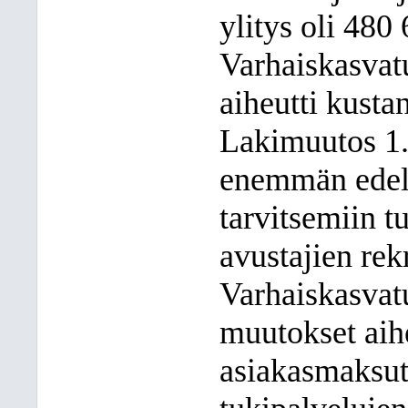
ylitys oli 480
Varhaiskasvat
aiheutti kusta
Lakimuutos 1.
enemmän edel
tarvitsemiin tu
avustajien rekr
Varhaiskasvat
muutokset aih
asiakasmaksut