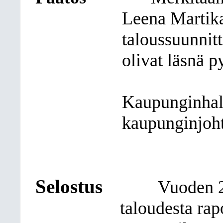
Leena Martika
taloussuunnit
olivat läsnä p
Kaupunginhall
kaupunginjoht
Selostus
Vuoden 
taloudesta rap