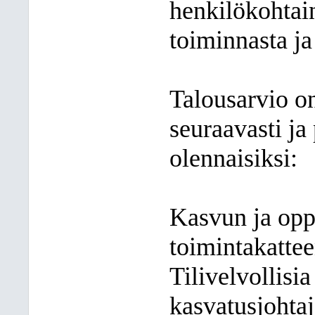
henkilökohtai
toiminnasta ja
Talousarvio on
seuraavasti ja
olennaisiksi:
Kasvun ja opp
toimintakattee
Tilivelvollisia
kasvatusjohtaj