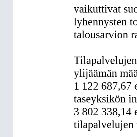
vaikuttivat suo
lyhennysten t
talousarvion r
Tilapalveluje
ylijäämän mää
1 122 687,67 e
taseyksikön in
3 802 338,14 e
tilapalvelujen 