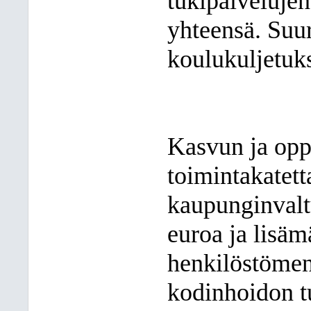
tukipalvelujen
yhteensä. Suur
koulukuljetuks
Kasvun ja opp
toimintakatett
kaupunginvaltu
euroa ja lisäm
henkilöstömen
kodinhoidon 