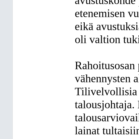
avustuskohde 
etenemisen vuo
eikä avustuksi
oli valtion tu
Rahoitusosan p
vähennysten a
Tilivelvollisi
talousjohtaja
talousarviovai
lainat tultais