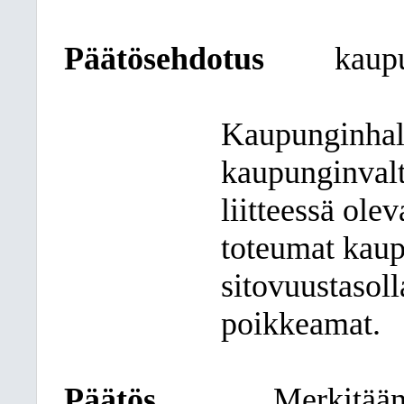
Päätösehdotus
kaupu
Kaupunginhall
kaupunginvalt
liitteessä ol
toteumat kau
sitovuustasoll
poikkeamat.
Päätös
Merkitään,