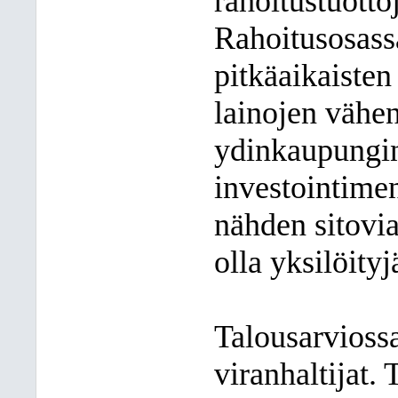
rahoitustuotto
Rahoitusosass
pitkäaikaisten 
lainojen vähen
ydinkaupungin
investointimen
nähden sitovi
olla yksilöity
Talousarviossa
viranhaltijat. 