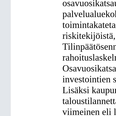
osavuosikatsau
palvelualueko
toimintakateta
riskitekijöistä
Tilinpäätösenn
rahoituslaske
Osavuosikatsa
investointien 
Lisäksi kaupun
taloustilannett
viimeinen eli 