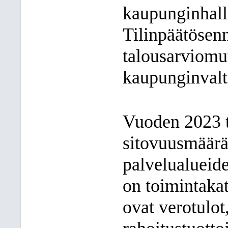
kaupunginhall
Tilinpäätösenn
talousarviomuu
kaupunginvalt
Vuoden 2023 t
sitovuusmäär
palvelualueid
on toimintakat
ovat verotulot