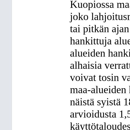
Kuopiossa maa
joko lahjoitus
tai pitkän aja
hankittuja al
alueiden hanki
alhaisia verra
voivat tosin 
maa-alueiden 
näistä syistä 
arvioidusta 1,
käyttötaloudes