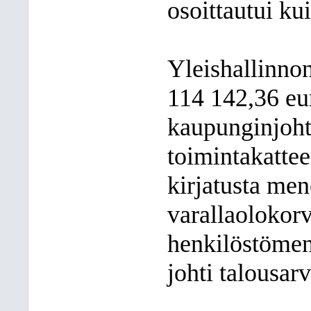
osoittautui ku
Yleishallinnon
114 142,36 eur
kaupunginjoht
toimintakattee
kirjatusta me
varallaolokor
henkilöstömen
johti talousar