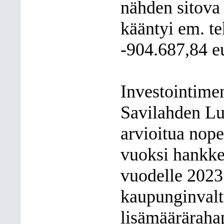
nähden sitova
kääntyi em. te
-904.687,84 e
Investointimen
Savilahden Lu
arvioitua nop
vuoksi hankke
vuodelle 2023.
kaupunginvalt
lisämääräraha