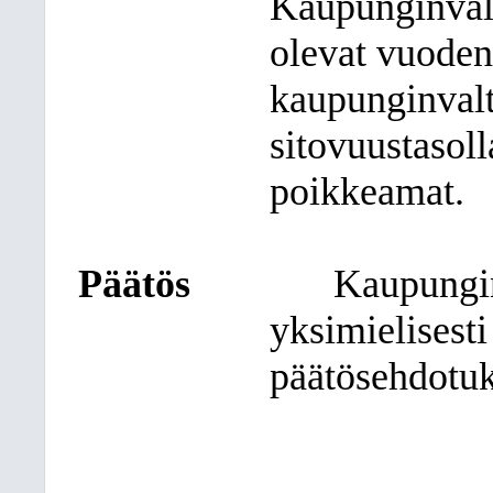
Kaupunginvalt
olevat vuoden
kaupunginval
sitovuustasoll
poikkeamat.
Päätös
Kaupungin
yksimielisest
päätösehdotuk