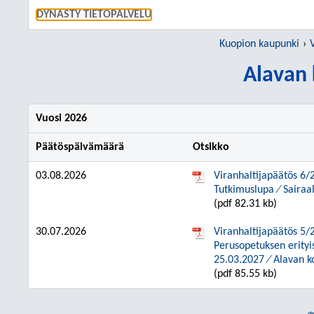
SIIRRY S
DYNASTY TIETOPALVELU
Kuopion kaupunki
Alavan 
Vuosi 2026
Päätöspäivämäärä
Otsikko
03.08.2026
Viranhaltijapäätös 6/
Tutkimuslupa ⁄ Sairaal
(pdf 82.31 kb)
30.07.2026
Viranhaltijapäätös 5/
Perusopetuksen erityi
25.03.2027 ⁄ Alavan k
(pdf 85.55 kb)