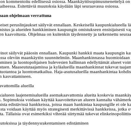
ita on kommentoitu edellisessä osiossa. Maankäyttösopimusmenettelyä on 
aiheessa. Esitettäviä muutoksia käydään läpi seuraavassa osiossa.
paan ohjelmaan verrattuna
eiset peruslinjaukset säilyvät ennallaan. Keskeisellä kaupunkialueella 
stus ja alueiden hankkiminen kaupungin omistukseen ensisijaisesti va
 kaavoitusta. Ohjelmaa on kuitenkin täydennetty ja tarkennettu seuraa
not säilyvät pääosin ennallaan. Kaupunki hankkii maata kaupungin ka
imassa oleviin maankäytön suunnitelmiin. Maanhankinnassa huomioidaan
minen ja luontopohjaisen hulevesien hallinnan edellyttämät alueet vo
stuen. Maaseututaajamissa ja kyläalueilla maanhankinnat tukevat taaja
ituotantoa ja luontomatkailua. Haja
‑
asutusalueilla maanhankintaa kohdist
 kasvattamiseen.
attomilla alueilla
alueen laajenemisalueilla asemakaavattomia alueita koskevia maankäyt
. Sopimuksia voidaan käyttää kaavoitettavan alueen kannalta vähämerki
sta edistävissä hankkeissa, joissa maan hankintaa kaupungille ei ole ka
a voidaan käyttää myös strategisesti merkittävissä hankkeissa, jotka ov
. Tällaisia ovat esimerkiksi vihreää siirtymää tukevat elinkeinopoliitti
toksissa ja täydennysrakentamisen edistäminen