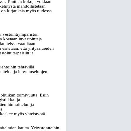
assa. Tonttien kokoja voidaan
kehitystä mahdollistetaan
 on kirjauksia myös uudessa
 investointiympäristön
en koetaan investointeja
alautteissa vaaditaan
 esitetään, että yritysalueiden
stointitarpeisiin ja
iehtoihin tehtävillä
oittelua ja luovutusehtojen
litiikan toimivuutta. Esiin
istiikka- ja
ien hinnoittelun ja
a,
ä koskee myös yhteistyötä
itelmien kautta. Yritystontteihin