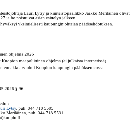
nteistöjohtaja Lauri Lytsy ja kiinteistöpäällikkö Jarkko Meriläinen olivat
27 ja he poistuivat asian esittelyn jälkeen.
hyväksyi yksimielisesti kaupunginjohtajan päätösehdotuksen.
tinen ohjelma 2026
 Kuopion maapoliittinen ohjelma (ei julkaista internetissä)
en ennakkoarviointi Kuopion kaupungin päätöksenteossa
05.2026 § 96
iedot:
auri Lytsy
, puh. 044 718 5505
rkko Meriläinen, puh. 044 718 5531
t)kuopio.fi