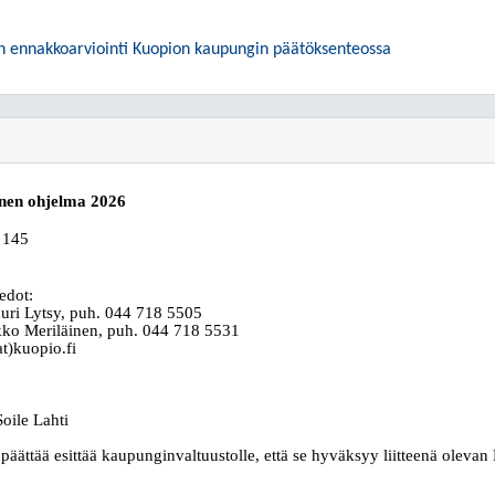
sten ennakkoarviointi Kuopion kaupungin päätöksenteossa
inen ohjelma 2026
 145
iedot:
Lauri Lytsy, puh. 044 718 5505
rkko Meriläinen, puh. 044 718 5531
t)kuopio.fi
oile Lahti
päättää esittää kaupunginvaltuustolle, että se hyväksyy liitteenä olevan