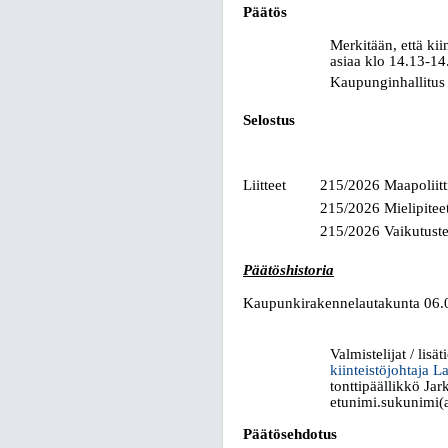
Päätös
Merkitään, että kii
asiaa klo 14.13-14.
Kaupunginhallitus 
Selostus
Liitteet
215/2026 Maapoliit
215/2026 Mielipiteet
215/2026 Vaikutust
Päätöshistoria
Kaupunkirakennelautakunta 06.
Valmistelijat / lisät
kiinteistöjohtaja L
tonttipäällikkö Ja
etunimi.sukunimi(a
Päätösehdotus