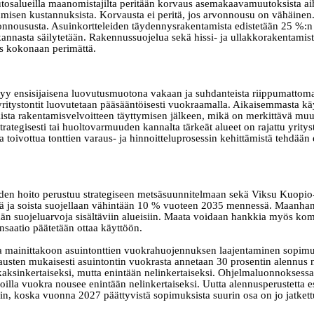
salueilla maanomistajilta peritään korvaus asemakaavamuutoksista ai
isen kustannuksista. Korvausta ei peritä, jos arvonnousu on vähäinen
nnoususta. Asuinkortteleiden täydennysrakentamista edistetään 25 %:n 
annasta säilytetään. Rakennussuojelua sekä hissi
‑
ja ullakkorakentamist
 kokonaan perimättä.
yy ensisijaisena luovutusmuotona vakaan ja suhdanteista riippumattom
itystontit luovutetaan pääsääntöisesti vuokraamalla. Aikaisemmasta käy
sta rakentamisvelvoitteen täyttymisen jälkeen, mikä on merkittävä muu
trategisesti tai huoltovarmuuden kannalta tärkeät alueet on rajattu yrit
 toivottua tonttien varaus
‑
ja hinnoitteluprosessin kehittämistä tehdään e
iden hoito perustuu strategiseen metsäsuunnitelmaan sekä Viksu Kuopio
 ja soista suojellaan vähintään 10 % vuoteen 2035 mennessä. Maanhanki
ään suojeluarvoja sisältäviin alueisiin. Maata voidaan hankkia myös kom
aatio päätetään ottaa käyttöön.
a mainittakoon asuintonttien vuokrahuojennuksen laajentaminen sopimuk
njausten mukaisesti asuintontin vuokrasta annetaan 30 prosentin alennus 
aksinkertaiseksi, mutta enintään nelinkertaiseksi. Ohjelmaluonnoksessa e
joilla vuokra nousee enintään nelinkertaiseksi. Uutta alennusperustetta e
in, koska vuonna 2027 päättyvistä sopimuksista suurin osa on jo jatkett