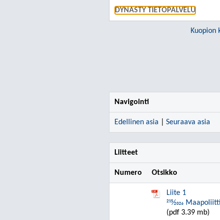
DYNASTY TIETOPALVELU
Kuopion 
Navigointi
Edellinen asia
|
Seuraava asia
Liitteet
Numero
Otsikko
Liite 1
215⁄2026 Maapolii
(pdf 3.39 mb)