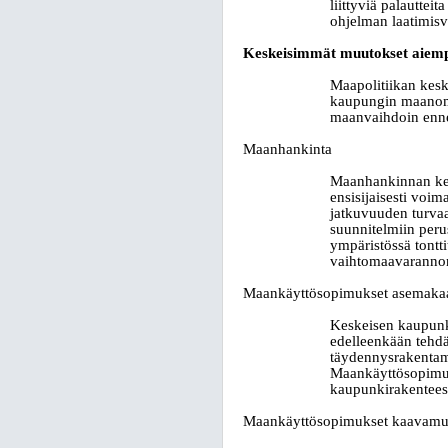
liittyviä palautte
ohjelman laatimisv
Keskeisimmät muutokset aiem
Maapolitiikan kesk
kaupungin maanomi
maanvaihdoin ennen
Maanhankinta
Maanhankinnan kei
ensisijaisesti vo
jatkuvuuden turvaa
suunnitelmiin peru
ympäristössä tontt
vaihtomaavarannon
Maankäyttösopimukset asemakaav
Keskeisen kaupunki
edelleenkään tehdä
täydennysrakentami
Maankäyttösopimust
kaupunkirakenteesta
Maankäyttösopimukset kaavamuu