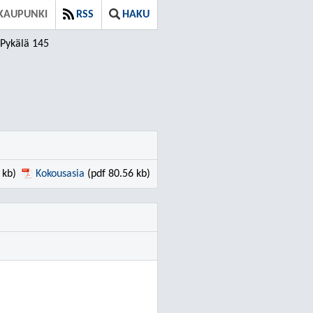
KAUPUNKI
RSS
HAKU
Pykälä 145
 kb)
Kokousasia
(pdf 80.56 kb)