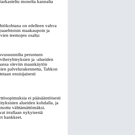
tarkasteltu monelta kannalta
lähtökohtana on edelleen vahva
paaehtoisin maakaupoin ja
vien teemojen osalta:
svusuunnilta perustuen
 viheryhteyksien ja
‑
alueiden
imassa oleviin maankäytön
mien palvelurakennetta, Tahkon
etaan ensisijaisesti
tösopimuksia ei pääsääntöisesti
tyksisten alueiden kohdalla, ja
tsottu välttämättömäksi.
at irrallaan nykyisestä
set hankkeet.