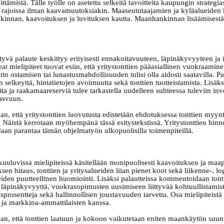
ttämistä. Tälle työlle on asetettu selkeitä tavoitteita kaupungin strategi
ssä rajoissa ilman kaavamuutoksiakin. Maaseututaajamien ja kyläalueiden 
kinnan, kaavoituksen ja luvituksen kautta. Maanhankinnan lisäämisestä
ittyvä palaute keskittyy erityisesti ennakoitavuuteen, läpinäkyvyyteen ja
t mielipiteet tuovat esiin, että yritystonttien pääasiallinen vuokraamin
ontin ostamisen tai lunastusmahdollisuuden tulisi olla aidosti saatavilla. P
n selkeyttä, hintatietojen avoimuutta sekä tonttien tuotteistamista. Lisäksi
eita ja raakamaareserviä tulee tarkastella uudelleen suhteessa tuleviin inve
asvuun.
n, että yritystonttien luovutusta edistetään ehdotuksessa tonttien myynt
. Näistä kerrotaan myöhempänä tässä esitystekstissä. Yritystonttien hinn
daan parantaa tämän ohjelmatyön ulkopuolisilla toimenpiteillä.
uuluvissa mielipiteissä käsitellään monipuolisesti kaavoituksen ja maapo
en hitaus, tonttien ja yritysalueiden liian pienet koot sekä liikenne-, log
eiden puutteellinen huomiointi. Lisäksi palautteissa kommentoidaan tontt
läpinäkyvyyttä, vuokrasopimusten uusimiseen liittyvää kohtuullistamist
rosentteja sekä hallinnollisen joustavuuden tarvetta. Osa mielipiteist
n ja markkina-ammattilaisten kanssa.
an, että tonttien laatuun ja kokoon vaikutetaan eniten maankäytön suunn