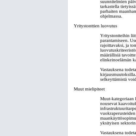
suunnitelmien päivi
tarkastella tietyi
parhaiten maanhan
ohjelmassa.
Yritystonttien luovutus
Yritystontteihin li
parantamiseen. Usea
rajoittavaksi, ja t
luovutuskriteeristö
määrällisiä tavoitt
elinkeinoelämän k
Vastauksena todetaa
kirjausmuutoksilla
selkeyttämistä voi
Muut mielipiteet
Muut-kategoriaan k
nousevat kaavoituks
infrastruktuuritarp
vuokraperusteiden 
maankäyttösopimusp
yksityisen sektori
Vastauksena todeta