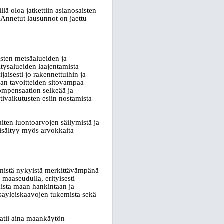
lä oloa jatkettiin asianosaisten
 Annetut lausunnot on jaettu
sten metsäalueiden ja
itysalueiden laajentamista
aisesti jo rakennettuihin ja
man tavoitteiden sitovampaa
ompensaation selkeää ja
tivaikutusten esiin nostamista
aiten luontoarvojen säilymistä ja
isältyy myös arvokkaita
ämistä nykyistä merkittävämpänä
 maaseudulla, erityisesti
mista maan hankintaan ja
osayleiskaavojen tukemista sekä
aatii aina maankäytön