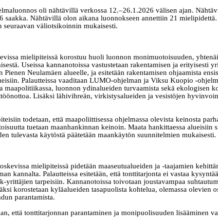
elmaluonnos oli nähtävillä verkossa 12.–26.1.2026 välisen ajan. Nähtävil
 saakka. Nähtävillä olon aikana luonnokseen annettiin 21 mielipidettä.
n seuraavan väliotsikoinnin mukaisesti.
vissa mielipiteissä korostuu huoli luonnon monimuotoisuuden, yhtenäi
sestä. Useissa kannanotoissa vastustetaan rakentamisen ja erityisesti yr
n Pienen Neulamäen alueelle, ja esitetään rakentamisen ohjaamista ensisij
lueisiin. Palautteissa vaaditaan LUMO-ohjelman ja Viksu Kuopio -ohjel
 maapolitiikassa, luonnon ydinalueiden turvaamista sekä ekologisen k
töönottoa. Lisäksi lähivihreän, virkistysalueiden ja vesistöjen hyvinvoin
teisiin todetaan, että maapoliittisessa ohjelmassa olevista keinosta parh
suutta tuetaan maanhankinnan keinoin. Maata hankittaessa alueisiin s
iden tulevasta käytöstä päätetään maankäytön suunnitelmien mukaisesti.
oskevissa mielipiteissä pidetään maaseutualueiden ja -taajamien kehitt
n kannalta. Palautteissa esitetään, että tonttitarjonta ei vastaa kysyntää
pk-yrittäjien tarpeisiin. Kannanotoissa toivotaan joustavampaa suhtautu
äksi korostetaan kyläalueiden tasapuolista kohtelua, olemassa olevien 
aadun parantamista.
an, että tonttitarjonnan parantaminen ja monipuolisuuden lisääminen v