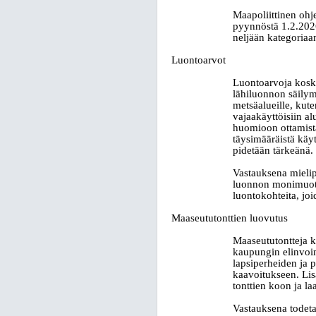
Maapoliittinen ohj
pyynnöstä 1.2.2026
neljään kategoriaa
Luontoarvot
Luontoarvoja koske
lähiluonnon säilymi
metsäalueille, kute
vajaakäyttöisiin a
huomioon ottamista
täysimääräistä käyt
pidetään tärkeänä.
Vastauksena mielipi
luonnon monimuotoi
luontokohteita, jo
Maaseututonttien luovutus
Maaseututontteja k
kaupungin elinvoima
lapsiperheiden ja 
kaavoitukseen. Lis
tonttien koon ja l
Vastauksena todeta