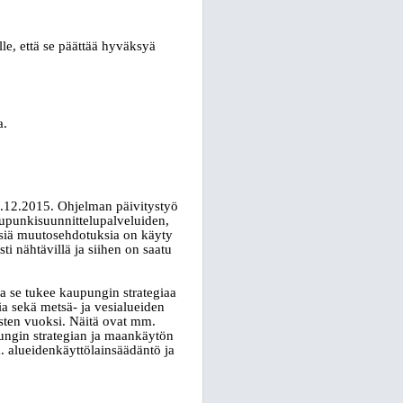
le, että se päättää hyväksyä
a.
.12.2015. Ohjelman päivitystyö
kaupunkisuunnittelupalveluiden,
isiä muutosehdotuksia on käyty
i nähtävillä ja siihen on saatu
ja se tukee kaupungin strategiaa
 sekä metsä- ja vesialueiden
sten vuoksi. Näitä ovat mm.
ngin strategian ja maankäytön
 alueidenkäyttölainsäädäntö ja