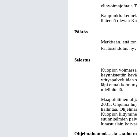
elinvoimajohtaja 
Kaupunkirakennelau
liitteenä olevan K
Päätös
Merkitään, että to
Päätösehdotus hyvä
Selostus
Kuopion voimassa 
käynnistettiin kevä
yrityspalveluiden 
läpi ennakkoon my
mielipiteitä.
Maapoliittinen oh
2035. Ohjelma lin
hallintaa. Ohjelma
Kuopion liittymin
suunnitelmien päiv
lunastuslain korva
Ohjelmaluonnoksesta saadut mi