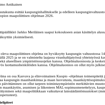
Timo Antikainen
takunta esittää kaupunginhallitukselle ja edelleen kaupunginvaltuustol
uopion maapoliittisen ohjelman 2026.
nttipäällikkö Jarkko Meriläinen saapui kokoukseen asian käsittelyn aluss
ksyttiin yksimielisesti.
oleva maapoliittinen ohjelma on hyväksytty kaupungin valtuustossa 14
ällä 2025 ja se on valmisteltu laajassa viranhaltijatyössä yhteistyössä 
sekä alueellisen ympäristönsuojelun kanssa. Ohjelmaluonnosta ja keske
ös luottamushenkilöiden
kanssa. Ohjelmaluonnos on ollut myös julkisest
jelma on osa Kasvava ja elinvoimainen Kuopio
‑
ohjelman toimenpiteitä 
jaa kaupungin maanhankintaa ja maan luovutusta, maankäyttösopimuksia
n päivittäminen on ollut tarpeen toimintaympäristön merkittävien muuto
en maankäytön, asumisen ja liikenteen MAL
‑
sopimusmenettelyyn, kaupu
ittyminen sekä maapolitiikkaan vaikuttavat lainsäädäntömuutokset (mm.
usperusteet).
elipiteet