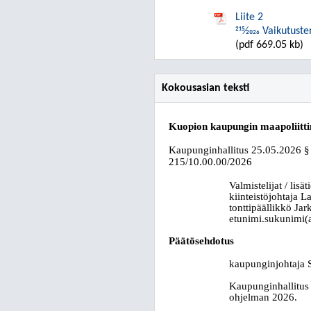
Liite 2
215⁄2026 Vaikutu
(pdf 669.05 kb)
Kokousasian teksti
Kuopion kaupungin maapoliitt
Kaupunginhallitus
25.05.2026
§
215/10.00.00/2026
Valmistelijat / lisät
kiinteistöjohtaja 
tonttipäällikkö Ja
etunimi.sukunimi(a
Päätösehdotus
kaupunginjohtaja S
Kaupunginhallitus 
ohjelman 2026.