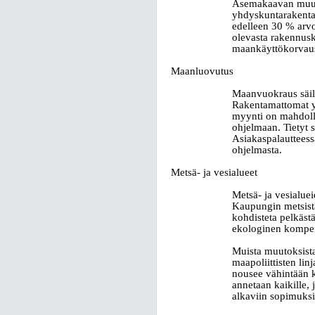
Asemakaavan muuto
yhdyskuntarakentam
edelleen 30 % arvo
olevasta rakennusk
maankäyttökorvaus
Maanluovutus
Maanvuokraus säil
Rakentamattomat yr
myynti on mahdolli
ohjelmaan. Tietyt s
Asiakaspalautteessa
ohjelmasta.
Metsä- ja vesialueet
Metsä
‑
ja vesialue
Kaupungin metsistä
kohdisteta pelkäst
ekologinen kompens
Muista muutoksist
maapoliittisten li
nousee vähintään k
annetaan kaikille, 
alkaviin sopimuksi