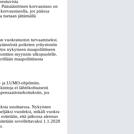
heutuvista
. Pääsääntöinen korvaustaso on
korvaustasolla, jos pääosa
a tuetaan jättämällä
an vuokratuoton turvaamiseksi.
tännöstä poiketen yritystontin
tos nykyiseen maapoliittiseen
ystonttien myynnin ulkopuolelle.
rillään maapoliittisesta
‑
ja LUMO
‑
ohjelmiin.
ntoja ei lähtökohtaisesti
pensaatiotarkoituksiin, jos
sia uusittaessa. Nykyisten
neljäksi vuodeksi, mikäli vuokra
sitetään, että jatkossa alennus
sitetään sovellettavaksi 1.1.2028
u.