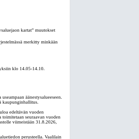
ysaluejaon kartat” muutokset
järjestelmässä merkitty minkään
yksiin klo 14.05-14.10.
kaa useampaan äänestysalueeseen.
ä kaupunginhallitus.
tuloa edeltävän vuoden
ka toimitetaan seuraavan vuoden
astolle viimeistään 31.8.2026,
uetiedon perusteella. Vaalilain