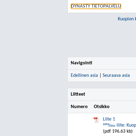
DYNASTY TIETOPALVELU
Kuopion 
Navigointi
Edellinen asia
|
Seuraava asia
Liitteet
Numero
Otsikko
Liite 1
3094⁄2026 liite: 
(pdf 196.63 kb)