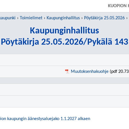
SIIRRY SUORAAN PÄÄSISÄLTÖÖN
KUOPION 
kaupunki
Toimielimet
Kaupunginhallitus
Pöytäkirja 25.05.2026
Kaupunginhallitus
Pöytäkirja 25.05.2026/Pykälä 143
Muutoksenhakuohje
(pdf 20.73
Kuopion kaupungin äänestysaluejako 1.1.2027 alkaen