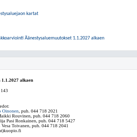
änestysaluejaon kartat
akkoarviointi Äänestysaluemuutokset 1.1.2027 alkaen
 1.1.2027 alkaen
 143
iedot:
ro Oinonen
, puh. 044
718 2021
Maikki Rouvinen, puh. 044
718 2060
ija Pasi Ronkainen, puh. 044
718 5427
 Vesa Toivanen, puh. 044
718 2041
t)kuopio.fi