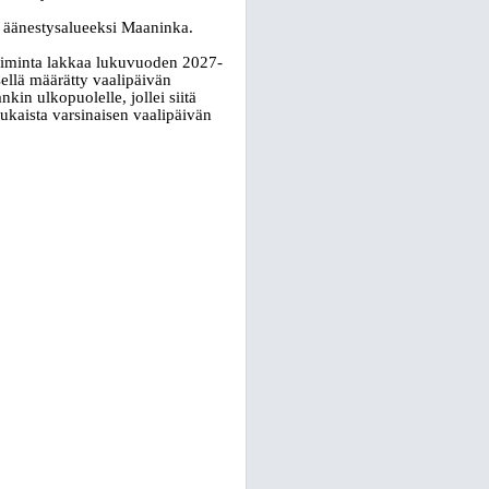
i äänestysalueeksi Maaninka.
oiminta lakkaa lukuvuoden 2027-
ellä määrätty vaalipäivän
kin ulkopuolelle, jollei siitä
mukaista varsinaisen vaalipäivän