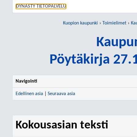
SIIRRY S
DYNASTY TIETOPALVELU
Kuopion kaupunki
Toimielimet
Ka
Kaupun
Pöytäkirja 27
Navigointi
Edellinen asia
|
Seuraava asia
Kokousasian teksti