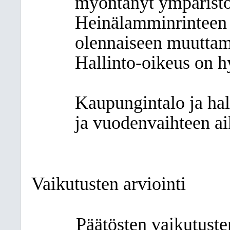
myöntänyt ympärist
Heinälamminrinteen 
olennaiseen muuttam
Hallinto-oikeus on h
Kaupungintalo ja hal
ja vuodenvaihteen ai
Vaikutusten arviointi
Päätösten vaikutuste