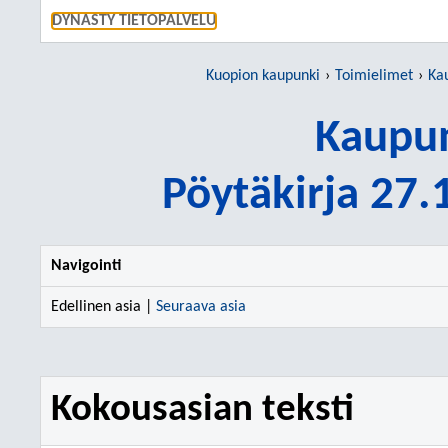
SIIRRY S
DYNASTY TIETOPALVELU
Kuopion kaupunki
Toimielimet
Ka
Kaupun
Pöytäkirja 27
Navigointi
Edellinen asia |
Seuraava asia
Kokousasian teksti