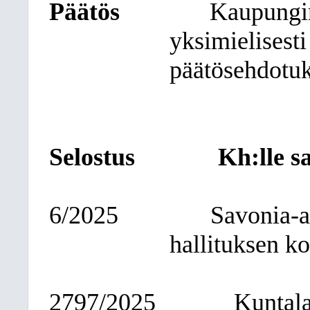
Päätös
Kaupungin
yksimielisest
päätösehdotuk
Selostus
Kh:lle s
6/2025
Savonia-
hallituksen k
2797/2025
Kuntala