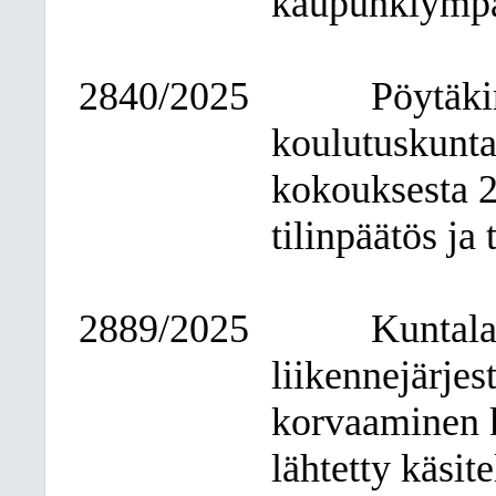
kaupunkiympär
2840/2025
Pöytäki
koulutuskunta
kokouksesta 2
tilinpäätös ja
2889/2025
Kuntala
liikennejärjes
korvaaminen ki
lähtetty käsi