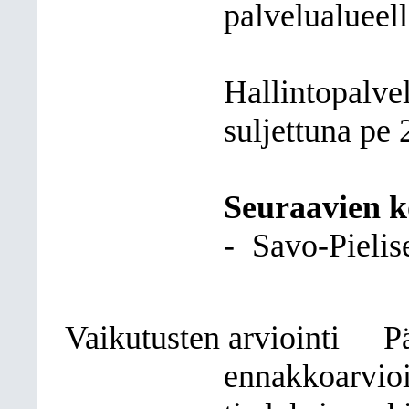
palvelualueell
Hallintopalve
suljettuna pe 
Seuraavien k
-
Savo-Pielis
Vaikutusten arviointi
P
ennakkoarvioi