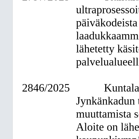
ultraprosesso
päiväkodeista 
laadukkaammil
lähetetty käsi
palvelualueell
2846/2025
Kuntala
Jynkänkadun t
muuttamista s
Aloite on lähe