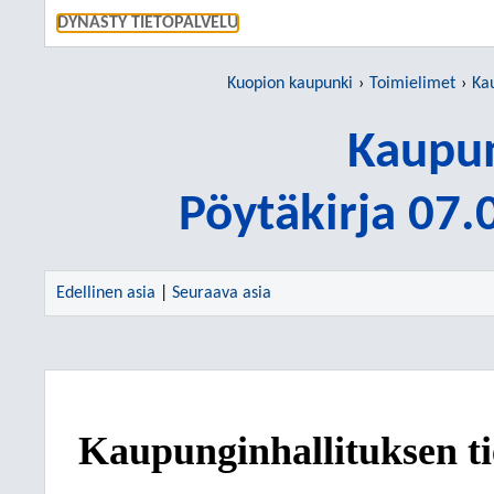
SIIRRY S
DYNASTY TIETOPALVELU
Kuopion kaupunki
Toimielimet
Ka
Kaupun
Pöytäkirja 07
Edellinen asia
|
Seuraava asia
Kaupunginhallituksen ti