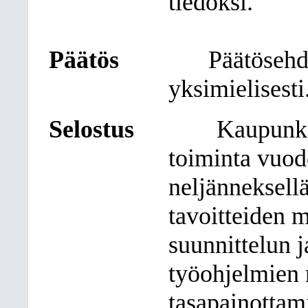
tiedoksi.
Päätös
Päätösehd
yksimielisesti
Selostus
Kaupunki
toiminta vuod
neljänneksell
tavoitteiden 
suunnittelun 
työohjelmien 
tasapainottami