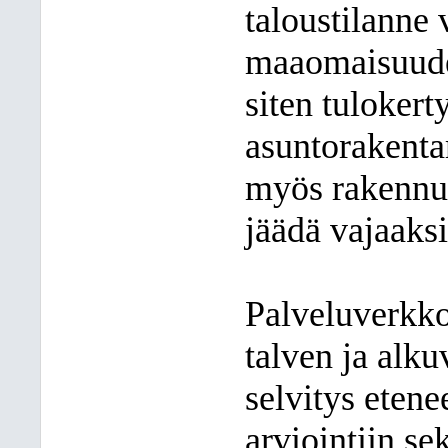
taloustilanne 
maaomaisuude
siten tulokert
asuntorakentam
myös rakennus
jäädä vajaaksi
Palveluverkkos
talven ja alk
selvitys etene
arviointiin se