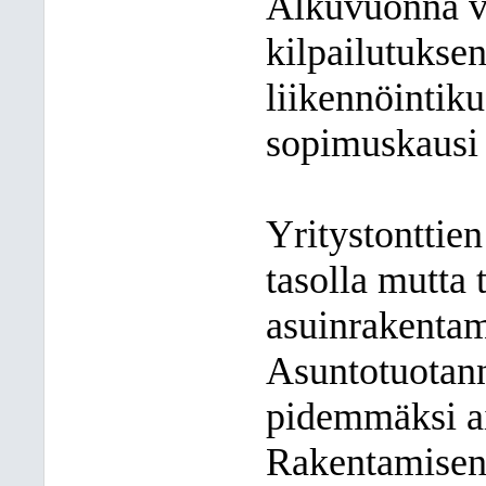
Alkuvuonna va
kilpailutukse
liikennöintik
sopimuskausi 
Yritystonttien
tasolla mutta 
asuinrakentam
Asuntotuotan
pidemmäksi ai
Rakentamisen 