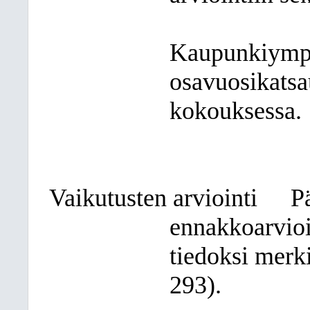
Kaupunkiympä
osavuosikatsa
kokouksessa.
Vaikutusten arviointi
P
ennakkoarvioi
tiedoksi merk
293).