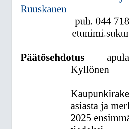
Ruuskanen
puh. 044
718
etunimi.sukun
Päätösehdotus
apul
Kyllönen
Kaupunkirake
asiasta ja mer
2025 ensimmä