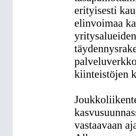
erityisesti ka
elinvoimaa ka
yritysalueide
täydennysrak
palveluverkko
kiinteistöjen 
Joukkoliikent
kasvusuunnass
vastaavaan aj