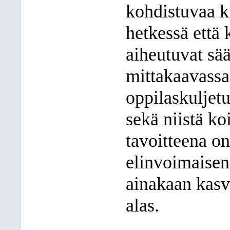
kohdistuvaa k
hetkessä että 
aiheutuvat sää
mittakaavassa
oppilaskuljetu
sekä niistä k
tavoitteena o
elinvoimaisen
ainakaan kasv
alas.