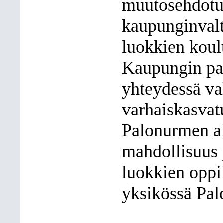
muutosehdotuk
kaupunginvalt
luokkien koul
Kaupungin pa
yhteydessä va
varhaiskasvat
Palonurmen al
mahdollisuus 
luokkien oppil
yksikössä Pal