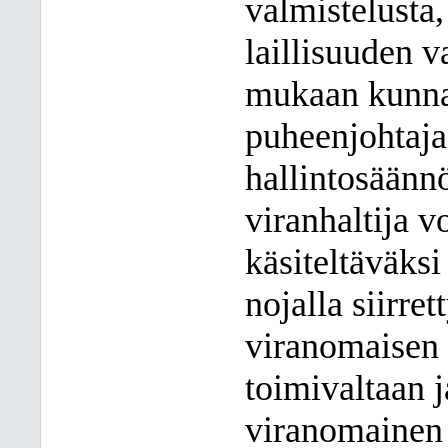
valmistelusta,
laillisuuden v
mukaan kunnan
puheenjohtaja
hallintosäänn
viranhaltija v
käsiteltäväksi
nojalla siirre
viranomaisen 
toimivaltaan 
viranomainen 