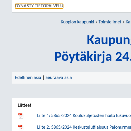
SIIRRY S
DYNASTY TIETOPALVELU
Kuopion kaupunki
Toimielimet
Ka
Kaupung
Pöytäkirja 2
Edellinen asia
|
Seuraava asia
Liitteet
Liite 1: 5865/2024 Koulukuljetusten hoito lukuv
Liite 2: 5865/2024 Keskustelutilaisuus Palonurme