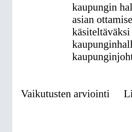
kaupungin ha
asian ottamis
käsiteltäväksi
kaupunginhall
kaupunginjoht
Vaikutusten arviointi
L