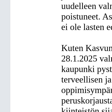
uudelleen val
poistuneet. As
ei ole lasten 
Kuten Kasvun
28.1.2025 val
kaupunki pyst
terveellisen 
oppimisympäri
peruskorjaust
kiinteistön si