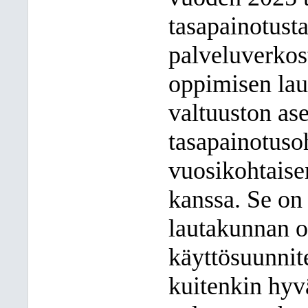
tasapainotust
palveluverkos
oppimisen lau
valtuuston as
tasapainotuso
vuosikohtaisen
kanssa. Se on
lautakunnan 
käyttösuunnit
kuitenkin hyv