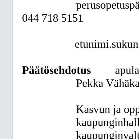
perusopetuspä
044
718 5151
etunimi.sukun
Päätösehdotus
apul
Pekka Vähäk
Kasvun ja opp
kaupunginhalli
kaupunginvalt