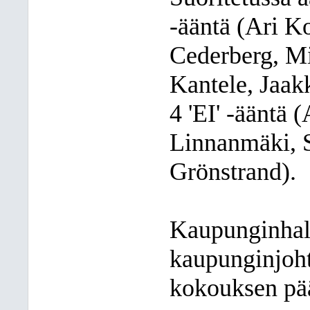
-ääntä (Ari K
Cederberg, Mi
Kantele, Jaak
4 'EI' -ääntä 
Linnanmäki, S
Grönstrand).
Kaupunginhall
kaupunginjoht
kokouksen pää