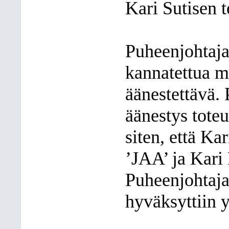
Kari Sutisen t
Puheenjohtaja 
kannatettua m
äänestettävä. 
äänestys tote
siten, että K
’JAA’ ja Kari 
Puheenjohtaja
hyväksyttiin y