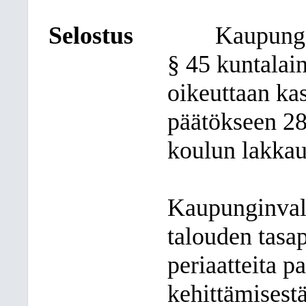
Selostus
Kaupungi
§ 45 kuntalain
oikeuttaan ka
päätökseen 28
koulun lakkau
Kaupunginval
talouden tasa
periaatteita p
kehittämisest