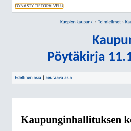
SIIRRY S
DYNASTY TIETOPALVELU
Kuopion kaupunki
Toimielimet
Ka
Kaupun
Pöytäkirja 11
Edellinen asia
|
Seuraava asia
Kaupunginhallituksen k