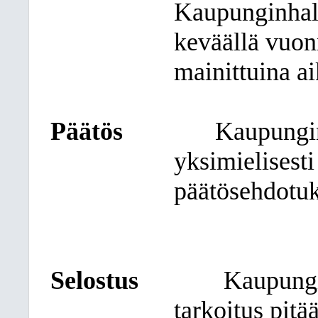
Kaupunginhall
keväällä vuon
mainittuina ai
Päätös
Kaupungin
yksimielisest
päätösehdotuk
Selostus
Kaupungi
tarkoitus pit