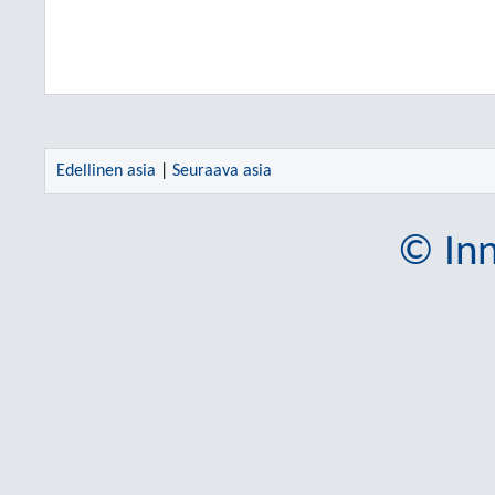
Edellinen asia
|
Seuraava asia
© Inn