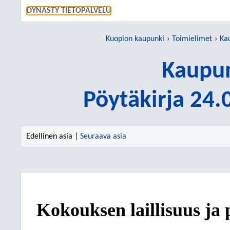
SIIRRY S
DYNASTY TIETOPALVELU
Kuopion kaupunki
Toimielimet
Ka
Kaupun
Pöytäkirja 24
Edellinen asia |
Seuraava asia
Kokouksen laillisuus ja 