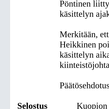
Pöntinen liit
käsittelyn ajak
Merkitään, et
Heikkinen poi
käsittelyn aika
kiinteistöjoht
Päätösehdotus 
Selostus
Kuopion 