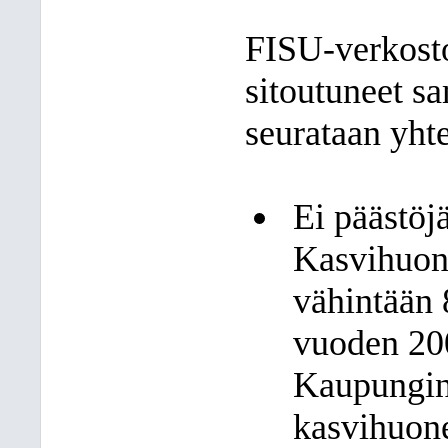
FISU-verkosto
sitoutuneet sa
seurataan yhtei
Ei päästöj
Kasvihuon
vähintään
vuoden 200
Kaupungin
kasvihuone