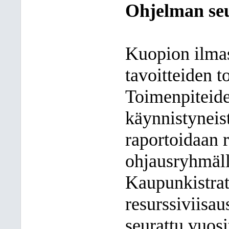
Ohjelman seu
Kuopion ilmas
tavoitteiden t
Toimenpiteide
käynnistyneis
raportoidaan 
ohjausryhmäll
Kaupunkistrat
resurssiviisa
seurattu vuos