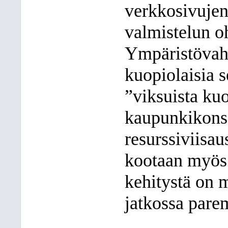
verkkosivujen
valmistelun o
Ympäristövaht
kuopiolaisia s
”viksuista kuop
kaupunkikonse
resurssiviisau
kootaan myös k
kehitystä on m
jatkossa pare