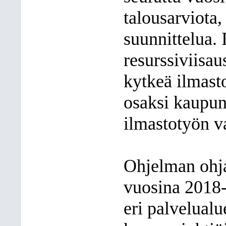
talousarviota,
suunnittelua. 
resurssiviisau
kytkeä ilmast
osaksi kaupung
ilmastotyön v
Ohjelman ohj
vuosina 2018-
eri palvelualu