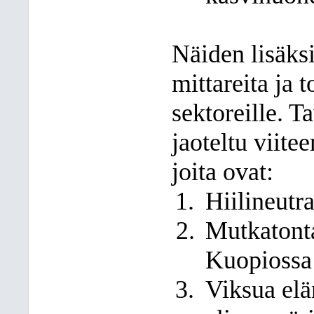
Näiden lisäksi
mittareita ja t
sektoreille. T
jaoteltu viite
joita ovat:
Hiilineutr
Mutkatonta
Kuopiossa
Viksua el