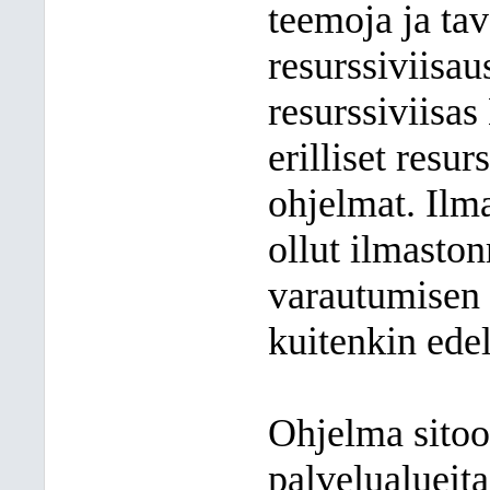
teemoja ja tav
resurssiviisa
resurssiviisa
erilliset resur
ohjelmat. Ilm
ollut ilmasto
varautumisen 
kuitenkin edel
Ohjelma sito
palvelualueita