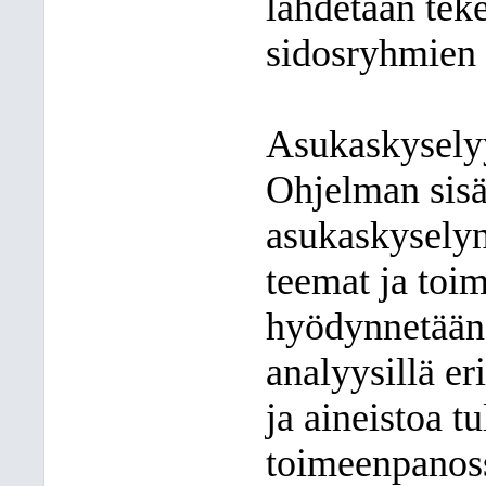
lähdetään tek
sidosryhmien
Asukaskyselyy
Ohjelman sisä
asukaskyselyn
teemat ja toim
hyödynnetään 
analyysillä er
ja aineistoa 
toimeenpanoss