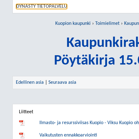
SIIRRY S
DYNASTY TIETOPALVELU
Kuopion kaupunki
Toimielimet
Kaupun
Kaupunkira
Pöytäkirja 15
Edellinen asia
|
Seuraava asia
Liitteet
Ilmasto- ja resurssiviisas Kuopio - Viksu Kuopio o
Vaikutusten ennakkoarviointi