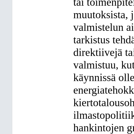
tai toimenpitei
muutoksista, j
valmistelun a
tarkistus teh
direktiivejä t
valmistuu, ku
käynnissä oll
energiatehokk
kiertotalouso
ilmastopolitii
hankintojen g