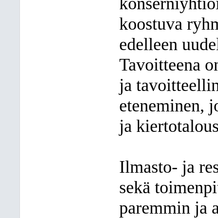
konserniyhtiöi
koostuva ryhm
edelleen uude
Tavoitteena o
ja tavoitteell
eteneminen, j
ja kiertotalou
Ilmasto- ja re
sekä toimenpi
paremmin ja 