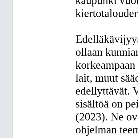
kaupunki vuo
kiertotaloude
Edelläkävijyys
ollaan kunnian
korkeampaan t
lait, muut sää
edellyttävät.
sisältöä on pe
(2023). Ne ov
ohjelman tee