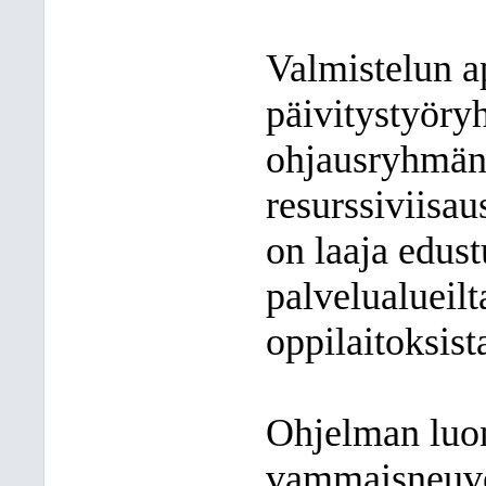
Valmistelun a
päivitystyöry
ohjausryhmänä
resurssiviisa
on laaja edus
palvelualueilt
oppilaitoksist
Ohjelman luon
vammaisneuvos