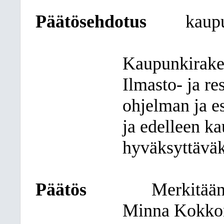
Päätösehdotus
kaup
Kaupunkirake
Ilmasto- ja re
ohjelman ja es
ja edelleen k
hyväksyttäväk
Päätös
Merkitään
Minna Kokkone