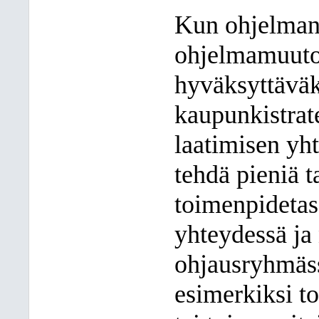
Kun ohjelman t
ohjelmamuutok
hyväksyttäväk
kaupunkistrate
laatimisen yh
tehdä pieniä t
toimenpidetas
yhteydessä ja 
ohjausryhmäss
esimerkiksi t