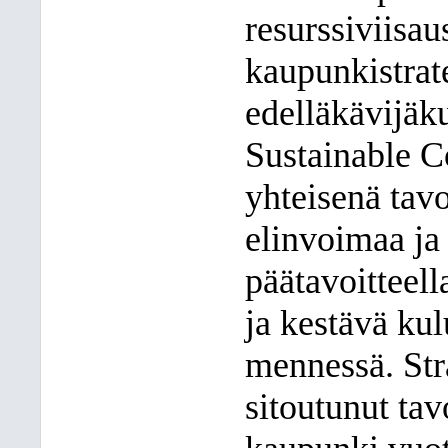
resurssiviisau
kaupunkistrat
edelläkävijäk
Sustainable C
yhteisenä tavo
elinvoimaa ja
päätavoitteell
ja kestävä ku
mennessä. Str
sitoutunut tav