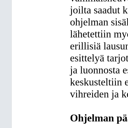
joilta saadut
ohjelman sisäl
lähetettiin m
erillisiä lausu
esittelyä tarjo
ja luonnosta es
keskusteltiin 
vihreiden ja 
Ohjelman päät