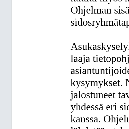
Ohjelman sisäl
sidosryhmäta
Asukaskyselyll
laaja tietopoh
asiantuntijoid
kysymykset. N
jalostuneet ta
yhdessä eri si
kanssa. Ohjel