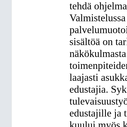
tehdä ohjelma
Valmistelussa
palvelumuotoi
sisältöä on ta
näkökulmasta.
toimenpiteiden
laajasti asukk
edustajia. Syk
tulevaisuustyö
edustajille ja
kuului myös k