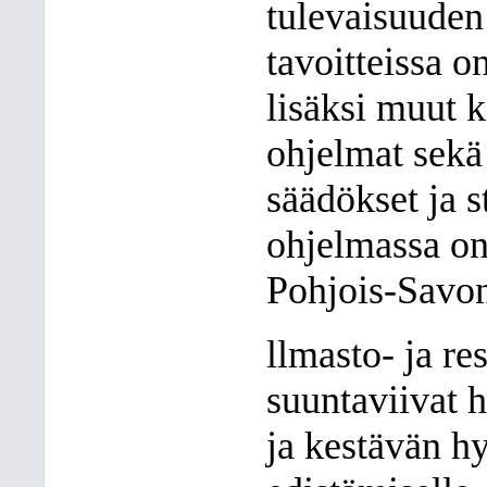
tulevaisuuden
tavoitteissa 
lisäksi muut 
ohjelmat sekä
säädökset ja s
ohjelmassa o
Pohjois-Savon
llmasto- ja re
suuntaviivat h
ja kestävän h