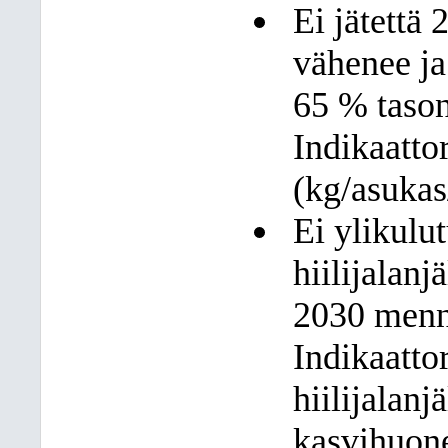
Ei jätettä
vähenee ja
65 % taso
Indikaatto
(kg/asukas
Ei ylikulu
hiilijalan
2030 menn
Indikaatto
hiilijalanj
kasvihuone