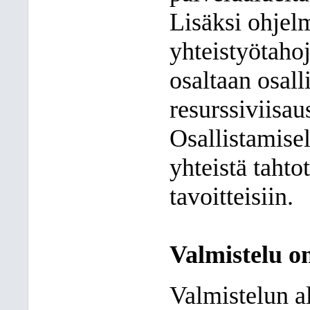
Lisäksi ohjel
yhteistyötaho
osaltaan osall
resurssiviisau
Osallistamisel
yhteistä tahtot
tavoitteisiin.
Valmistelu on
Valmistelun al