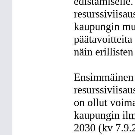
edistämiselle.
resurssiviisa
kaupungin muu
päätavoitteita
näin erilliste
Ensimmäinen
resurssiviisa
on ollut voi
kaupungin ilm
2030 (kv 7.9.