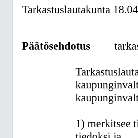
Tarkastuslautakunta 18.0
Päätösehdotus
tarka
Tarkastuslauta
kaupunginvaltu
kaupunginval
1) merkitsee 
tiedoksi ja