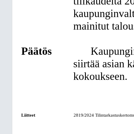
tilikaudelta 2
kaupunginvalt
mainitut talo
Päätös
Kaupungin
siirtää asian 
kokoukseen.
Liitteet
2819/2024 Tilintarkastuskertom