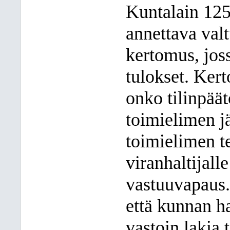
Kuntalain 125
annettava valt
kertomus, joss
tulokset. Ker
onko tilinpää
toimielimen j
toimielimen t
viranhaltijall
vastuuvapaus. 
että kunnan ha
vastoin lakia 