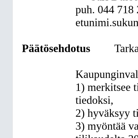
puh. 044
718 
etunimi.sukun
Päätösehdotus
Tarka
Kaupunginval
1) merkitsee 
tiedoksi,
2) hyväksyy t
3) myöntää vas