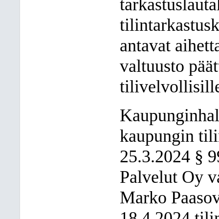
tarkastuslaut
tilintarkastus
antavat aihet
valtuusto pää
tilivelvollisill
Kaupunginhall
kaupungin til
25.3.2024 § 
Palvelut Oy va
Marko Paasov
18.4.2024 til