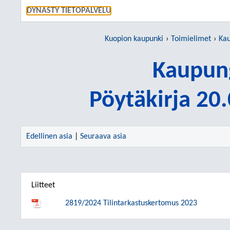
SIIRRY S
DYNASTY TIETOPALVELU
Kuopion kaupunki
Toimielimet
Kau
Kaupung
Pöytäkirja 20
Edellinen asia
|
Seuraava asia
Liitteet
2819/2024 Tilintarkastuskertomus 2023