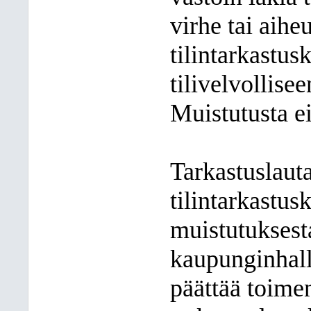
virhe tai aihe
tilintarkastus
tilivelvollise
Muistutusta e
Tarkastuslaut
tilintarkastu
muistutuksest
kaupunginhall
päättää toimen