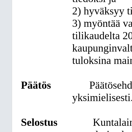
2) hyväksyy t
3) myöntää vas
tilikaudelta 2
kaupunginvalt
tuloksina mai
Päätös
Päätösehd
yksimielisesti
Selostus
Kuntalai