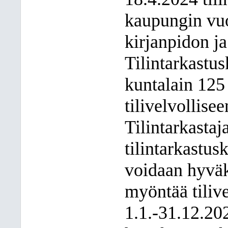
kaupungin vu
kirjanpidon ja
Tilintarkastus
kuntalain 125 
tilivelvollise
Tilintarkastaj
tilintarkastus
voidaan hyväk
myöntää tilivel
1.1.-31.12.202