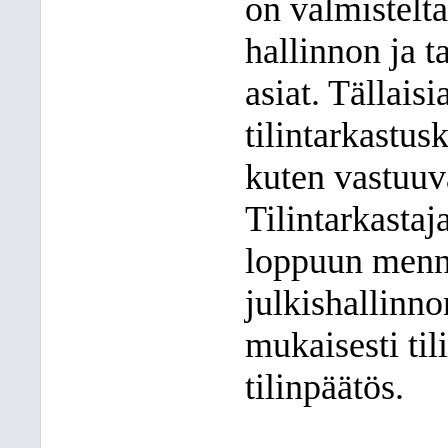
on valmistelta
hallinnon ja t
asiat. Tällaisi
tilintarkastus
kuten vastuu
Tilintarkasta
loppuun menne
julkishallinno
mukaisesti til
tilinpäätös.