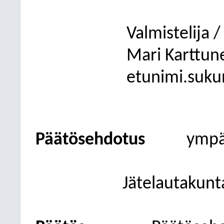
Valmistelija / 
Mari Karttun
etunimi.sukun
Päätösehdotus
ympär
Jätelautakunta