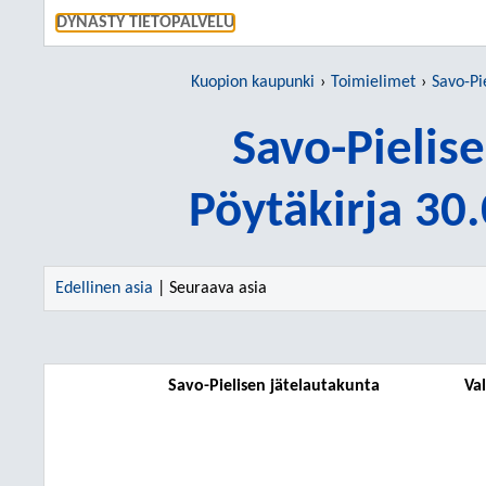
SIIRRY S
DYNASTY TIETOPALVELU
Kuopion kaupunki
Toimielimet
Savo-Pi
Savo-Pielis
Pöytäkirja 30
Edellinen asia
| Seuraava asia
Savo-Pielisen jätelautakunta
Va