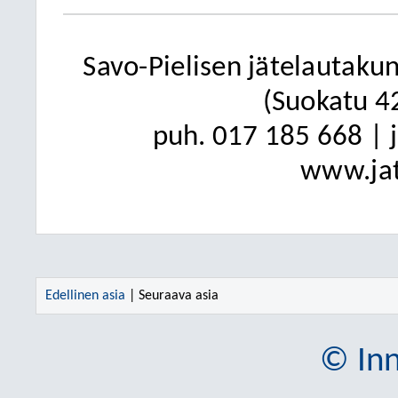
Savo-Pielisen jätelautaku
(Suokatu 4
puh. 017 185 668 | 
www.jat
Edellinen asia
| Seuraava asia
© Inn