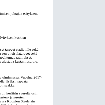
misen johtajan esityksen.
elvityksen koskien
set tarpeet stadionille sekä
 sen oheistilatarpeet sekä
 tapahtumavaatimukset.
 alustava kustannusarvio.
umatoiminnassa. Vuosina 2017-
lla, lisäksi vapaata
oon saakka.
 on kesäisin suurelta osin
lasten- ja nuorten
seura Kuopion Steelersin