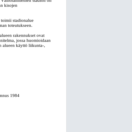
. Väinölänniemen stadion on
an kisojen
toimii stadionalue
man toteutukseen.
 alueen rakennukset ovat
unnitelma, jossa huomioidaan
 alueen käyttö liikunta-,
ennus 1984