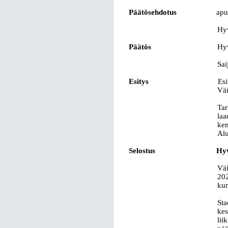
Päätösehdotus
apu
Hyv
Päätös
Hyv
Sai
Esitys
Esi
Väi
Tar
laa
ken
Alu
Selostus
Hyv
Väi
202
kun
Sta
kes
lii