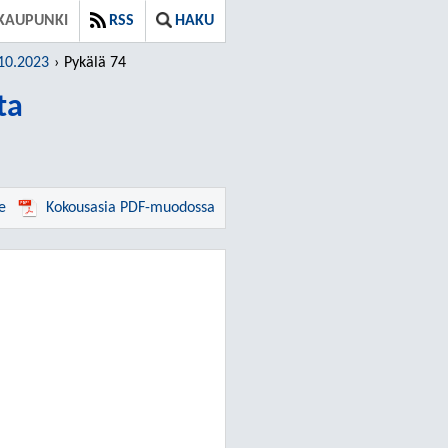
KAUPUNKI
RSS
HAKU
.10.2023
Pykälä 74
ta
e
Kokousasia PDF-muodossa