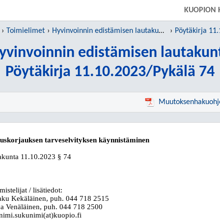
SIIRRY SUORAAN PÄÄSISÄLTÖÖN
KUOPION 
Toimielimet
Hyvinvoinnin edistämisen lautakunta
Pöytäkirja 11
yvinvoinnin edistämisen lautakun
Pöytäkirja 11.10.2023/Pykälä 74
Muutoksenhakuohj
uskorjauksen tarveselvityksen käynnistäminen
akunta
11.10.2023
§ 74
istelijat / lisätiedot:
aku Kekäläinen
, puh. 044
718 2515
lja Venäläinen, puh. 044
718 2500
nimi.sukunimi(at)kuopio.fi