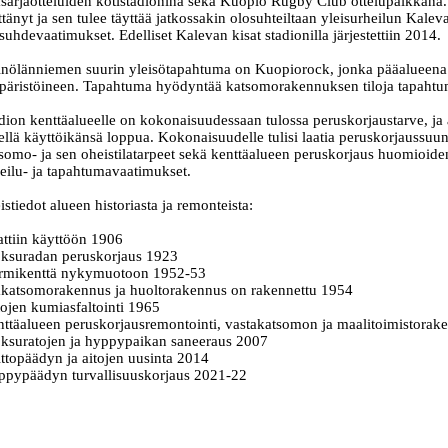
sarjaotteluiden kotistadionina sekä Kuopio Rugby Club ottelupaikkana
ttänyt ja sen tulee täyttää jatkossakin olosuhteiltaan yleisurheilun Kalev
suhdevaatimukset. Edelliset Kalevan kisat stadionilla järjestettiin 2014.
nölänniemen suurin yleisötapahtuma on Kuopiorock, jonka pääalueena 
äristöineen. Tapahtuma hyödyntää katsomorakennuksen tiloja tapahtu
dion kenttäalueelle on kokonaisuudessaan tulossa peruskorjaustarve, ja
ellä käyttöikänsä loppua. Kokonaisuudelle tulisi laatia peruskorjaussu
somo- ja sen oheistilatarpeet sekä kenttäalueen peruskorjaus huomioiden
eilu- ja tapahtumavaatimukset.
istiedot alueen historiasta ja remonteista:
ttiin käyttöön 1906
ksuradan peruskorjaus 1923
rmikenttä nykymuotoon 1952-53
katsomorakennus ja huoltorakennus on rakennettu 1954
ojen kumiasfaltointi 1965
ttäalueen peruskorjausremontointi, vastakatsomon ja maalitoimistorak
ksuratojen ja hyppypaikan saneeraus 2007
ttopäädyn ja aitojen uusinta 2014
pypäädyn turvallisuuskorjaus 2021-22