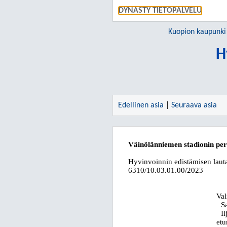
DYNASTY TIETOPALVELU
Kuopion kaupunki
H
Edellinen asia
|
Seuraava asia
Väinölänniemen stadionin per
Hyvinvoinnin edistämisen laut
6310/10.03.01.00/2023
Valm
S
I
etu