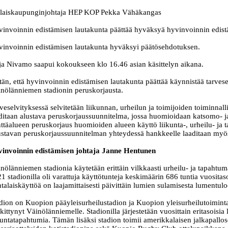
laiskaupunginjohtaja HEP KOP Pekka Vähäkangas
invoinnin edistämisen lautakunta päättää hyväksyä hyvinvoinnin edistä
invoinnin edistämisen lautakunta hyväksyi päätösehdotuksen.
ja Nivamo saapui kokoukseen klo 16.46 asian käsittelyn aikana.
tän, että hyvinvoinnin edistämisen lautakunta päättää käynnistää tarves
nölänniemen stadionin peruskorjausta.
veselvityksessä selvitetään liikunnan, urheilun ja toimijoiden toiminnalli
ditaan alustava peruskorjaussuunnitelma, jossa huomioidaan katsomo- ja
ttäalueen peruskorjaus huomioiden alueen käyttö liikunta-, urheilu- ja
stavan peruskorjaussuunnitelman yhteydessä hankkeelle laaditaan myös
invoinnin edistämisen johtaja Janne Hentunen
nölänniemen stadionia käytetään erittäin vilkkaasti urheilu- ja tapaht
1 stadionilla oli varattuja käyttötunteja keskimäärin 686 tuntia vuositaso
talaiskäyttöä on laajamittaisesti päivittäin lumien sulamisesta lumentul
dion on Kuopion pääyleisurheilustadion ja Kuopion yleisurheilutoiminta
kittynyt Väinölänniemelle. Stadionilla järjestetään vuosittain eritasoisia 
kuntatapahtumia. Tämän lisäksi stadion toimii amerikkalaisen jalkapallo