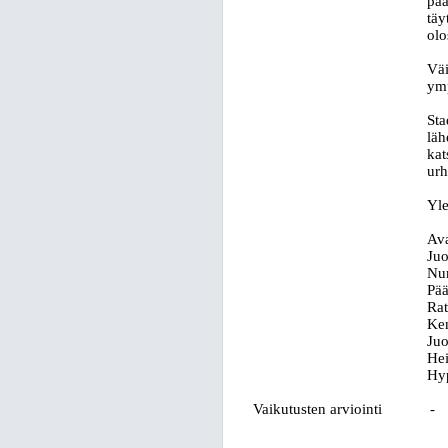
pää
täy
olo
Väi
ymp
Sta
läh
kat
urh
Yle
Ava
Juo
Nu
Pää
Rat
Ken
Juo
Hei
Hyp
Vaikutusten arviointi
-