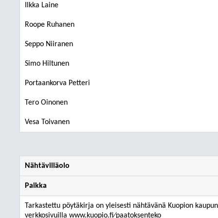
Ilkka Laine
Roope Ruhanen
Seppo Niiranen
Simo Hiltunen
Portaankorva Petteri
Tero Oinonen
Vesa Toivanen
Nähtävilläolo
Paikka
Tarkastettu pöytäkirja on yleisesti nähtävänä Kuopion kaupu
verkkosivuilla www.kuopio.fi⁄paatoksenteko