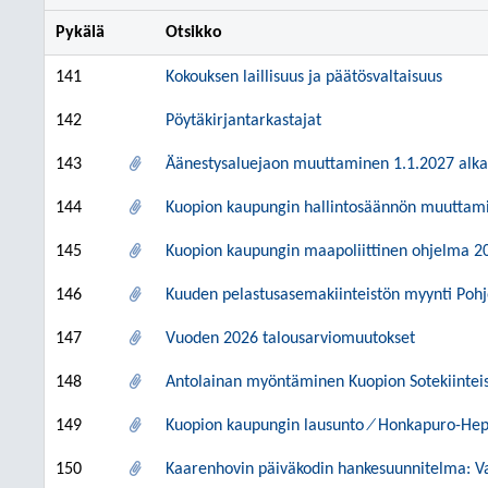
Pykälä
Otsikko
141
Kokouksen laillisuus ja päätösvaltaisuus
142
Pöytäkirjantarkastajat
143
Äänestysaluejaon muuttaminen 1.1.2027 alk
144
Kuopion kaupungin hallintosäännön muuttami
145
Kuopion kaupungin maapoliittinen ohjelma 2
146
Kuuden pelastusasemakiinteistön myynti Pohjo
147
Vuoden 2026 talousarviomuutokset
148
Antolainan myöntäminen Kuopion Sotekiinteis
149
Kuopion kaupungin lausunto ⁄ Honkapuro-He
150
Kaarenhovin päiväkodin hankesuunnitelma: Va