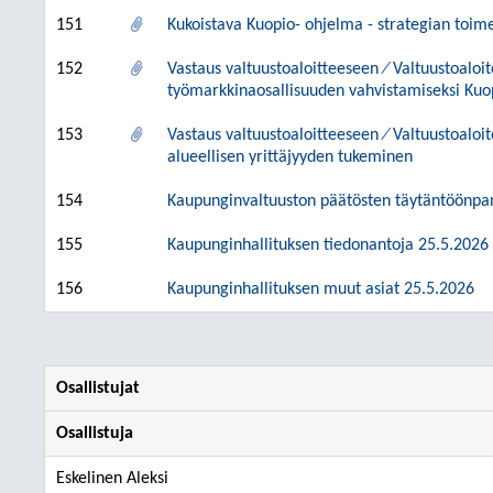
151
Kukoistava Kuopio- ohjelma - strategian toi
152
Vastaus valtuustoaloitteeseen ⁄ Valtuustoaloi
työmarkkinaosallisuuden vahvistamiseksi Kuo
153
Vastaus valtuustoaloitteeseen ⁄ Valtuustoaloit
alueellisen yrittäjyyden tukeminen
154
Kaupunginvaltuuston päätösten täytäntöönpa
155
Kaupunginhallituksen tiedonantoja 25.5.2026
156
Kaupunginhallituksen muut asiat 25.5.2026
Osallistujat
Osallistuja
Eskelinen Aleksi