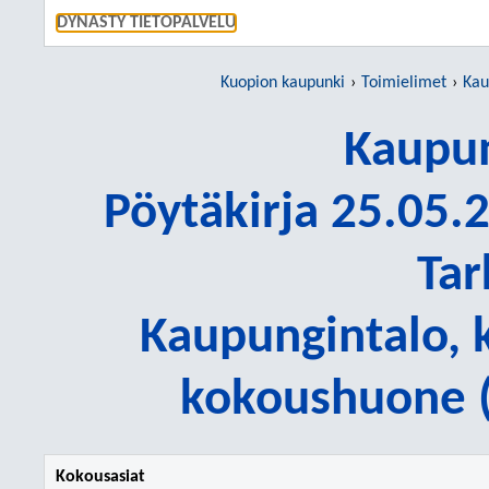
SIIRRY S
DYNASTY TIETOPALVELU
Kuopion kaupunki
Toimielimet
Kau
Kaupun
Pöytäkirja 25.05.2
Tar
Kaupungintalo, 
kokoushuone (
Kokousasiat