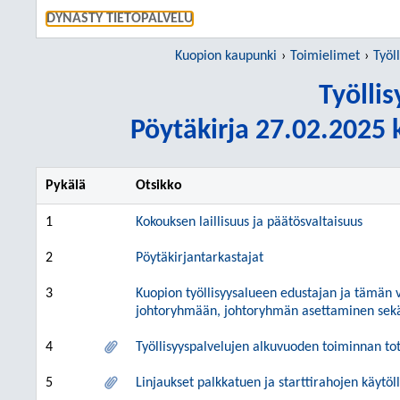
SIIRRY S
DYNASTY TIETOPALVELU
Kuopion kaupunki
Toimielimet
Työl
Työlli
Pöytäkirja 27.02.2025 k
Pykälä
Otsikko
1
Kokouksen laillisuus ja päätösvaltaisuus
2
Pöytäkirjantarkastajat
3
Kuopion työllisyysalueen edustajan ja tämän
johtoryhmään, johtoryhmän asettaminen sekä
4
Työllisyyspalvelujen alkuvuoden toiminnan t
5
Linjaukset palkkatuen ja starttirahojen käytö