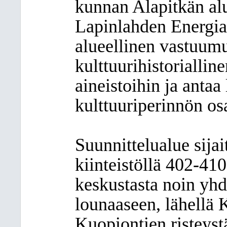
kunnan Alapitkän al
Lapinlahden Energia
alueellinen vastuum
kulttuurihistoriallin
aineistoihin ja antaa
kulttuuriperinnön osa
Suunnittelualue sija
kiinteistöllä 402-41
keskustasta noin yhd
lounaaseen, lähellä 
Kuopiontien risteyst