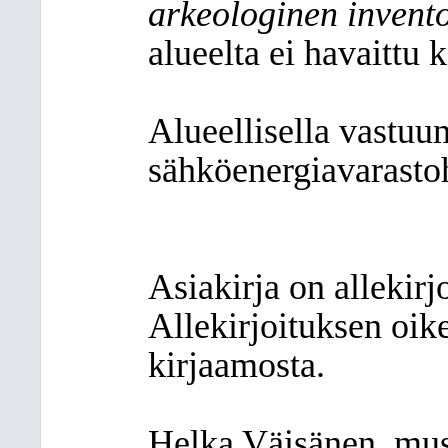
arkeologinen invento
alueelta ei havaittu k
Alueellisella vastuu
sähköenergiavarasto
Asiakirja on allekirjo
Allekirjoituksen oik
kirjaamosta.
Helka Väisänen, mus