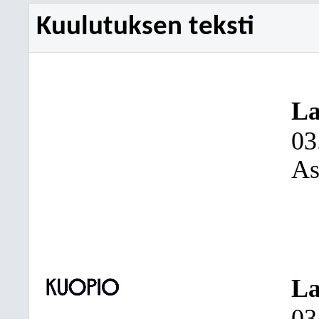
Kuulutuksen teksti
La
03
As
La
03