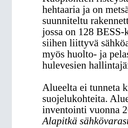
hehtaaria ja on mets
suunniteltu rakennett
jossa on 128 BESS-k
siihen liittyvä sähk
myös huolto- ja pelas
hulevesien hallintajä
Alueelta ei tunneta 
suojelukohteita. Alu
inventointi vuonna 
Alapitkä sähkövaras